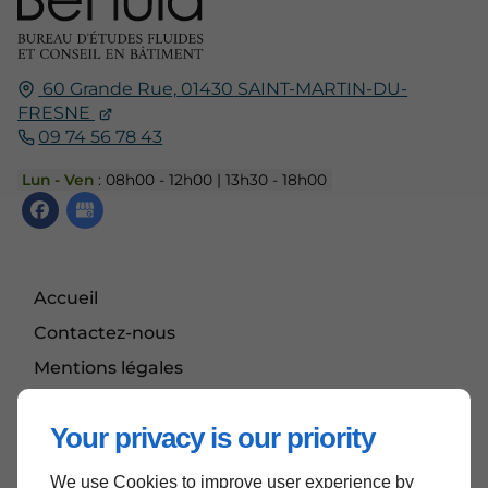
60 Grande Rue,
01430
SAINT-MARTIN-DU-
FRESNE
09 74 56 78 43
Lun - Ven
: 08h00 - 12h00 | 13h30 - 18h00
Accueil
Contactez-nous
Mentions légales
Plan du site
Your privacy is our priority
We use Cookies to improve user experience by